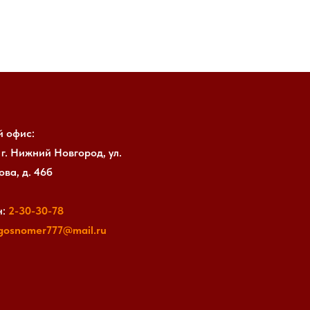
й офис:
 г. Нижний Новгород, ул.
ва, д. 46б
:
2-30-30-
78
gosnomer777@mail.ru