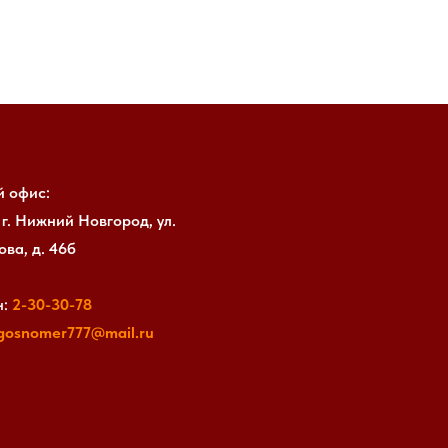
й офис:
 г. Нижний Новгород, ул.
ва, д. 46б
:
2-30-30-
78
gosnomer777@mail.ru